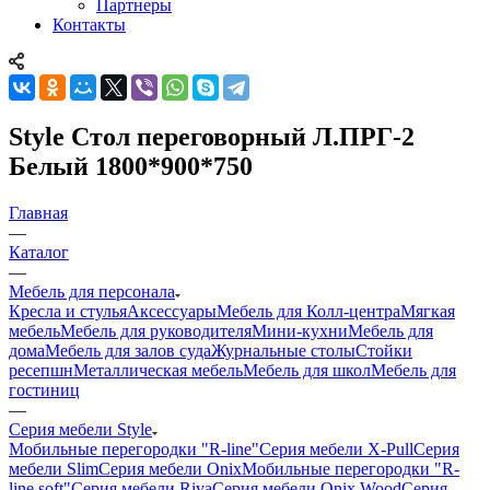
Партнеры
Контакты
Style Стол переговорный Л.ПРГ-2
Белый 1800*900*750
Главная
—
Каталог
—
Мебель для персонала
Кресла и стулья
Аксессуары
Мебель для Колл-центра
Мягкая
мебель
Мебель для руководителя
Мини-кухни
Мебель для
дома
Мебель для залов суда
Журнальные столы
Стойки
ресепшн
Металлическая мебель
Мебель для школ
Мебель для
гостиниц
—
Серия мебели Style
Мобильные перегородки "R-line"
Серия мебели X-Pull
Серия
мебели Slim
Серия мебели Onix
Мобильные перегородки "R-
line soft"
Серия мебели Riva
Серия мебели Onix Wood
Серия