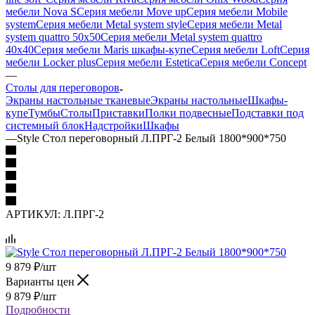
мебели Nova S
Серия мебели Move up
Серия мебели Mobile
system
Серия мебели Metal system style
Серия мебели Metal
system quattro 50x50
Серия мебели Metal system quattro
40x40
Серия мебели Maris шкафы-купе
Серия мебели Loft
Серия
мебели Locker plus
Серия мебели Estetica
Серия мебели Concept
—
Столы для переговоров
Экраны настольные тканевые
Экраны настольные
Шкафы-
купе
Тумбы
Столы
Приставки
Полки подвесные
Подставки под
системный блок
Надстройки
Шкафы
—
Style Стол переговорный Л.ПРГ-2 Белый 1800*900*750
АРТИКУЛ:
Л.ПРГ-2
9 879
₽
/шт
Варианты цен
9 879
₽
/шт
Подробности