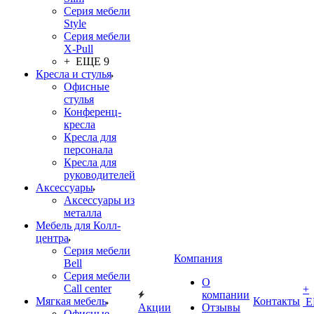
Серия мебели
Style
Серия мебели
X-Pull
+ ЕЩЕ 9
Кресла и стулья
Офисные
стулья
Конференц-
кресла
Кресла для
персонала
Кресла для
руководителей
Аксессуары
Аксессуары из
металла
Мебель для Колл-
центра
Серия мебели
Компания
Bell
Серия мебели
О
Call center
+
компании
Мягкая мебель
Контакты
Е
Акции
Отзывы
Офисные