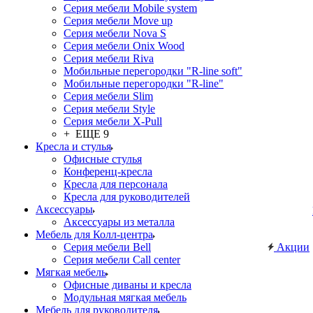
Серия мебели Mobile system
Серия мебели Move up
Серия мебели Nova S
Серия мебели Onix Wood
Серия мебели Riva
Мобильные перегородки "R-line soft"
Мобильные перегородки "R-line"
Серия мебели Slim
Серия мебели Style
Серия мебели X-Pull
+ ЕЩЕ 9
Кресла и стулья
Офисные стулья
Конференц-кресла
Кресла для персонала
Кресла для руководителей
Аксессуары
Аксессуары из металла
Мебель для Колл-центра
Серия мебели Bell
Акции
Серия мебели Call center
Мягкая мебель
Офисные диваны и кресла
Модульная мягкая мебель
Мебель для руководителя