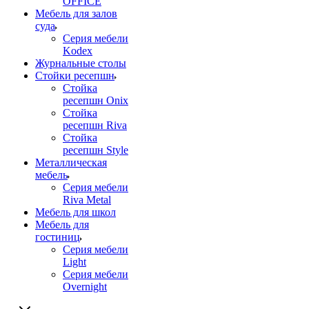
OFFICE
Мебель для залов
суда
Серия мебели
Kodex
Журнальные столы
Стойки ресепшн
Стойка
ресепшн Onix
Стойка
ресепшн Riva
Стойка
ресепшн Style
Металлическая
мебель
Серия мебели
Riva Metal
Мебель для школ
Мебель для
гостиниц
Серия мебели
Light
Серия мебели
Overnight