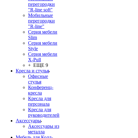
перегородки
"R-line soft"
Мобильные
перегородки
"R-line"
Серия мебели
Slim
Серия мебели
Style
Серия мебели
X-Pull
+ ЕЩЕ 9
Кресла и стулья
Офисные
стулья
Конференц-
кресла
Кресла для
персонала
Кресла для
руководителей
Аксессуары
Аксессуары из
металла
Мебель для Колл-