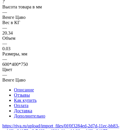
?
Высота товара в мм
—
Венге Цаво
Вес в КГ
—
20.34
Объем
—
0.03
Размеры, мм
—
600*400*750
Цвет
—
Венге Цаво
Описание
Отзывы
Как купить
Оплата
Доставка
Дополнительно
https://riva.ru/upload/import_files/0f/0f3284ed-2d7d-11ec-bb83-