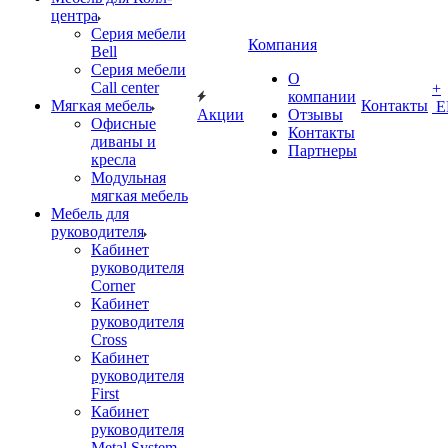
центра
Серия мебели
Компания
Bell
Серия мебели
О
Call center
+
компании
Мягкая мебель
Контакты
Е
Акции
Отзывы
Офисные
Контакты
диваны и
Партнеры
кресла
Модульная
мягкая мебель
Мебель для
руководителя
Кабинет
руководителя
Corner
Кабинет
руководителя
Cross
Кабинет
руководителя
First
Кабинет
руководителя
Metal System