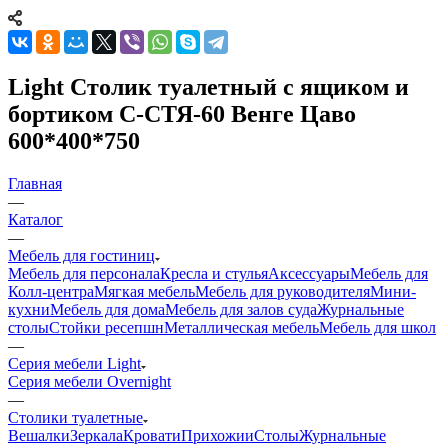
Light Столик туалетный с ящиком и
бортиком С-СТЯ-60 Венге Цаво
600*400*750
Главная
—
Каталог
—
Мебель для гостиниц
Мебель для персонала
Кресла и стулья
Аксессуары
Мебель для
Колл-центра
Мягкая мебель
Мебель для руководителя
Мини-
кухни
Мебель для дома
Мебель для залов суда
Журнальные
столы
Стойки ресепшн
Металлическая мебель
Мебель для школ
—
Серия мебели Light
Серия мебели Overnight
—
Столики туалетные
Вешалки
Зеркала
Кровати
Прихожии
Столы
Журнальные