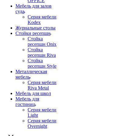
OFFICE
Мебель для залов
суда
Серия мебели
Kodex
Журнальные столы
Стойки ресепшн
Стойка
ресепшн Onix
Стойка
ресепшн Riva
Стойка
ресепшн Style
Металлическая
мебель
Серия мебели
Riva Metal
Мебель для школ
Мебель для
гостиниц
Серия мебели
Light
Серия мебели
Overnight