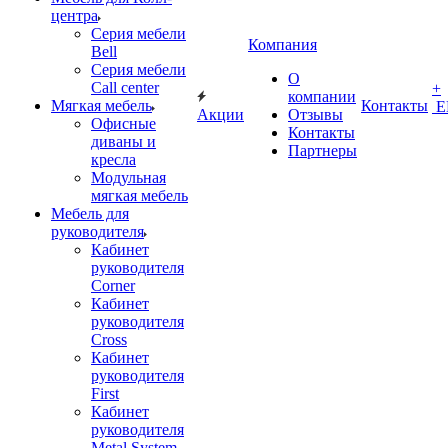
центра
Серия мебели
Компания
Bell
Серия мебели
О
Call center
+
компании
Мягкая мебель
Контакты
Е
Акции
Отзывы
Офисные
Контакты
диваны и
Партнеры
кресла
Модульная
мягкая мебель
Мебель для
руководителя
Кабинет
руководителя
Corner
Кабинет
руководителя
Cross
Кабинет
руководителя
First
Кабинет
руководителя
Metal System