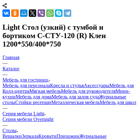
Light Стол (узкий) с тумбой и
бортиком С-СТУ-120 (R) Клен
1200*550/400*750
Главная
—
Каталог
—
Мебель для гостиниц
Мебель для персонала
Кресла и стулья
Аксессуары
Мебель для
Колл-центра
Мягкая мебель
Мебель для руководителя
Мини-
кухни
Мебель для дома
Мебель для залов суда
Журнальные
столы
Стойки ресепшн
Металлическая мебель
Мебель для школ
—
Серия мебели Light
Серия мебели Overnight
—
Столы
Вешалки
Зеркала
Кровати
Прихожии
Журнальные