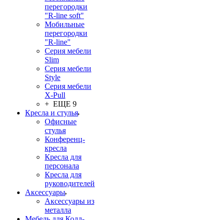
перегородки
"R-line soft"
Мобильные
перегородки
"R-line"
Серия мебели
Slim
Серия мебели
Style
Серия мебели
X-Pull
+ ЕЩЕ 9
Кресла и стулья
Офисные
стулья
Конференц-
кресла
Кресла для
персонала
Кресла для
руководителей
Аксессуары
Аксессуары из
металла
Мебель для Колл-