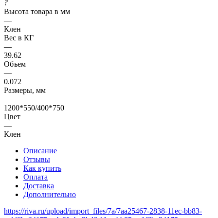
?
Высота товара в мм
—
Клен
Вес в КГ
—
39.62
Объем
—
0.072
Размеры, мм
—
1200*550/400*750
Цвет
—
Клен
Описание
Отзывы
Как купить
Оплата
Доставка
Дополнительно
https://riva.ru/upload/import_files/7a/7aa25467-2838-11ec-bb83-