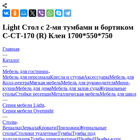
Light Стол с 2-мя тумбами и бортиком
С-СТ-170 (R) Клен 1700*550*750
Главная
—
Каталог
—
Мебель для гостиниц
Мебель для персонала
Кресла и стулья
Аксессуары
Мебель для
Колл-центра
Мягкая мебель
Мебель для руководителя
Мини-
кухни
Мебель для дома
Мебель для залов суда
Журнальные
столы
Стойки ресепшн
Металлическая мебель
Мебель для школ
—
Серия мебели Light
Серия мебели Overnight
—
Столы
Вешалки
Зеркала
Кровати
Прихожии
Журнальные
столы
Столики туалетные
Тумбы
Тумбы под
холодильник
Тумбы прикроватные
Шкафы
Шкафы-купе