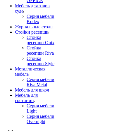
OFFICE
Мебель для залов
суда
Серия мебели
Kodex
Журнальные столы
Стойки ресепшн
Стойка
ресепшн Onix
Стойка
ресепшн Riva
Стойка
ресепшн Style
Металлическая
мебель
Серия мебели
Riva Metal
Мебель для школ
Мебель для
гостиниц
Серия мебели
Light
Серия мебели
Overnight