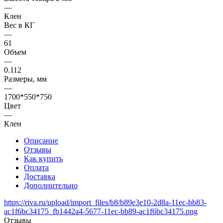
—
Клен
Вес в КГ
—
61
Объем
—
0.112
Размеры, мм
—
1700*550*750
Цвет
—
Клен
Описание
Отзывы
Как купить
Оплата
Доставка
Дополнительно
https://riva.ru/upload/import_files/b8/b89e3e10-2d8a-11ec-bb83-
ac1f6bc34175_fb1442a4-5677-11ec-bb89-ac1f6bc34175.png
Отзывы