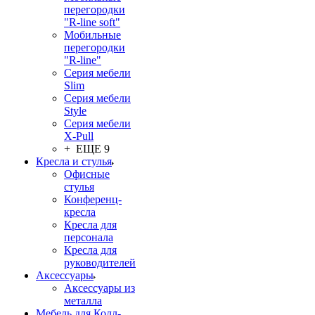
перегородки
"R-line soft"
Мобильные
перегородки
"R-line"
Серия мебели
Slim
Серия мебели
Style
Серия мебели
X-Pull
+ ЕЩЕ 9
Кресла и стулья
Офисные
стулья
Конференц-
кресла
Кресла для
персонала
Кресла для
руководителей
Аксессуары
Аксессуары из
металла
Мебель для Колл-