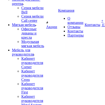
центра
Серия мебели
Компания
Bell
Серия мебели
О
Call center
+
компании
Мягкая мебель
Контакты
Е
Акции
Отзывы
Офисные
Контакты
диваны и
Партнеры
кресла
Модульная
мягкая мебель
Мебель для
руководителя
Кабинет
руководителя
Corner
Кабинет
руководителя
Cross
Кабинет
руководителя
First
Кабинет
руководителя
Metal System