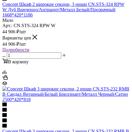
Concept Шкаф 2 широкие секции, 3 ниши CN.STS-324 RPW
W Дуб Винченцо/Антрацит/Металл Белый/Прозрачный
1668*420*1186
Мало
Арт.: CN.STS-324 RPW W
44 906
₽
/шт
Варианты цен
44 906
₽
/шт
Подробности
В корзину
Concept Шкаф 3 широкие секции, 2 ниши CN.STS-232 RMB B