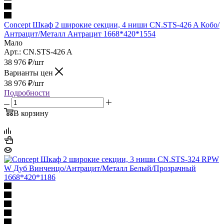
Concept Шкаф 2 широкие секции, 4 ниши CN.STS-426 A Кобо/
Антрацит/Металл Антрацит 1668*420*1554
Мало
Арт.: CN.STS-426 A
38 976
₽
/шт
Варианты цен
38 976
₽
/шт
Подробности
В корзину