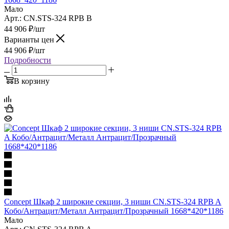
Мало
Арт.: CN.STS-324 RPB B
44 906
₽
/шт
Варианты цен
44 906
₽
/шт
Подробности
В корзину
Concept Шкаф 2 широкие секции, 3 ниши CN.STS-324 RPB A
Кобо/Антрацит/Металл Антрацит/Прозрачный 1668*420*1186
Мало