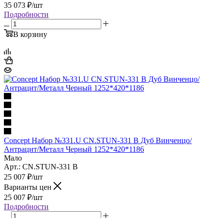
35 073
₽
/шт
Подробности
В корзину
Concept Набор №331.U CN.STUN-331 B Дуб Винченцо/
Антрацит/Металл Черный 1252*420*1186
Мало
Арт.: CN.STUN-331 B
25 007
₽
/шт
Варианты цен
25 007
₽
/шт
Подробности