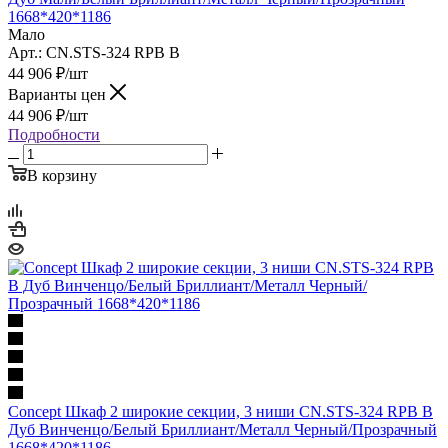
1668*420*1186
Мало
Арт.: CN.STS-324 RPB B
44 906
₽
/шт
Варианты цен
44 906
₽
/шт
Подробности
В корзину
Concept Шкаф 2 широкие секции, 3 ниши CN.STS-324 RPB B
Дуб Винченцо/Белый Бриллиант/Металл Черный/Прозрачный
1668*420*1186