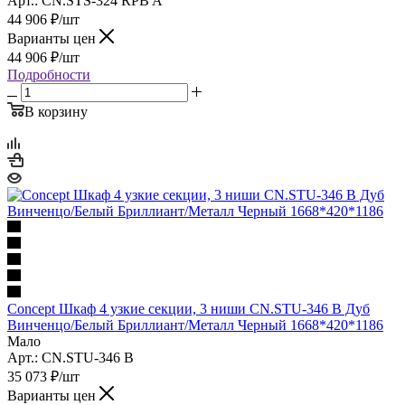
Арт.: CN.STS-324 RPB A
44 906
₽
/шт
Варианты цен
44 906
₽
/шт
Подробности
В корзину
Concept Шкаф 4 узкие секции, 3 ниши CN.STU-346 B Дуб
Винченцо/Белый Бриллиант/Металл Черный 1668*420*1186
Мало
Арт.: CN.STU-346 B
35 073
₽
/шт
Варианты цен