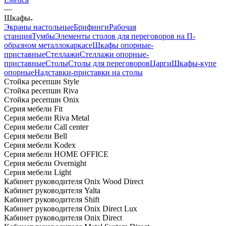
—
Шкафы
Экраны настольные
Брифинги
Рабочая
станция
Тумбы
Элементы столов для переговоров на П-
образном металлокаркасе
Шкафы опорные-
приставные
Стеллажи
Стеллажи опорные-
приставные
Столы
Столы для переговоров
Царги
Шкафы-купе
опорные
Надставки-приставки на столы
Стойка ресепшн Style
Стойка ресепшн Riva
Стойка ресепшн Onix
Серия мебели Fit
Серия мебели Riva Metal
Серия мебели Call center
Серия мебели Bell
Серия мебели Kodex
Серия мебели HOME OFFICE
Серия мебели Overnight
Серия мебели Light
Кабинет руководителя Onix Wood Direct
Кабинет руководителя Yalta
Кабинет руководителя Shift
Кабинет руководителя Onix Direct Lux
Кабинет руководителя Onix Direct