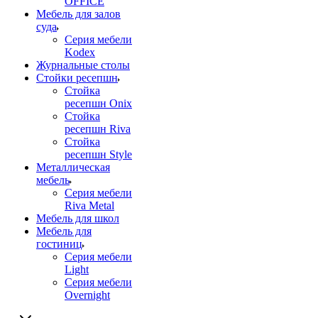
OFFICE
Мебель для залов
суда
Серия мебели
Kodex
Журнальные столы
Стойки ресепшн
Стойка
ресепшн Onix
Стойка
ресепшн Riva
Стойка
ресепшн Style
Металлическая
мебель
Серия мебели
Riva Metal
Мебель для школ
Мебель для
гостиниц
Серия мебели
Light
Серия мебели
Overnight