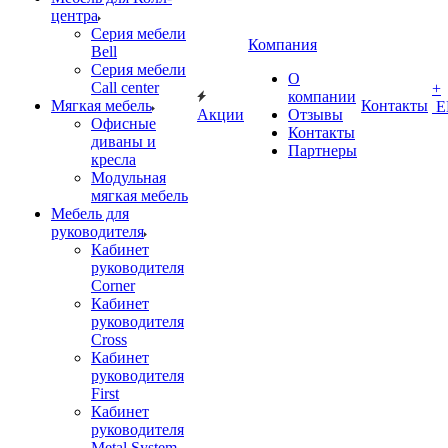
центра
Серия мебели
Компания
Bell
Серия мебели
О
Call center
+
компании
Мягкая мебель
Контакты
Е
Акции
Отзывы
Офисные
Контакты
диваны и
Партнеры
кресла
Модульная
мягкая мебель
Мебель для
руководителя
Кабинет
руководителя
Corner
Кабинет
руководителя
Cross
Кабинет
руководителя
First
Кабинет
руководителя
Metal System