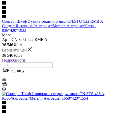
Concept Шкаф 2 узкие секции, 5 ниш CN.STU-522 RMB A
Сандал Янтарный/Антрацит/Металл Антрацит/Сатин
836*420*1922
Мало
Арт.: CN.STU-522 RMB A
36 546
₽
/шт
Варианты цен
36 546
₽
/шт
Подробности
В корзину