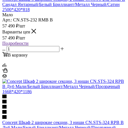
Сандал Янтарный/Белый Бриллиант/Металл Черный/Сатин
2500*420*818
Мало
Арт.: CN.STS-232 RMB B
57 490
₽
/шт
Варианты цен
57 490
₽
/шт
Подробности
В корзину
Concept Шкаф 2 широкие секции, 3 ниши CN.STS-324 RPB B
Дуб Мали/Белый Бриллиант/Металл Черный/Прозрачный