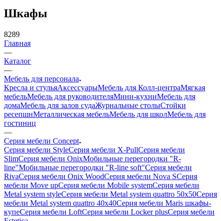
Шкафы
8289
Главная
—
Каталог
—
Мебель для персонала
Кресла и стулья
Аксессуары
Мебель для Колл-центра
Мягкая
мебель
Мебель для руководителя
Мини-кухни
Мебель для
дома
Мебель для залов суда
Журнальные столы
Стойки
ресепшн
Металлическая мебель
Мебель для школ
Мебель для
гостиниц
—
Серия мебели Concept
Серия мебели Style
Серия мебели X-Pull
Серия мебели
Slim
Серия мебели Onix
Мобильные перегородки "R-
line"
Мобильные перегородки "R-line soft"
Серия мебели
Riva
Серия мебели Onix Wood
Серия мебели Nova S
Серия
мебели Move up
Серия мебели Mobile system
Серия мебели
Metal system style
Серия мебели Metal system quattro 50x50
Серия
мебели Metal system quattro 40x40
Серия мебели Maris шкафы-
купе
Серия мебели Loft
Серия мебели Locker plus
Серия мебели
Estetica