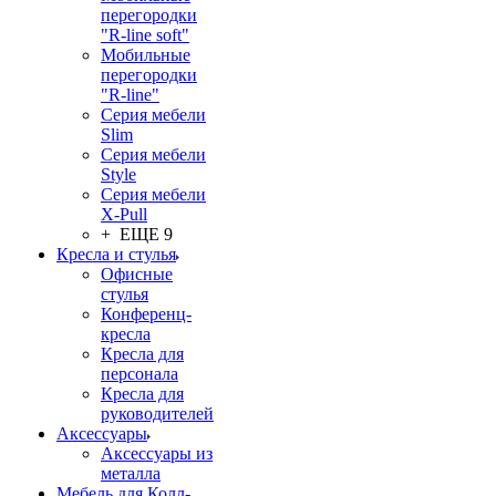
перегородки
"R-line soft"
Мобильные
перегородки
"R-line"
Серия мебели
Slim
Серия мебели
Style
Серия мебели
X-Pull
+ ЕЩЕ 9
Кресла и стулья
Офисные
стулья
Конференц-
кресла
Кресла для
персонала
Кресла для
руководителей
Аксессуары
Аксессуары из
металла
Мебель для Колл-