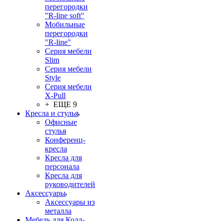
перегородки
"R-line soft"
Мобильные
перегородки
"R-line"
Серия мебели
Slim
Серия мебели
Style
Серия мебели
X-Pull
+ ЕЩЕ 9
Кресла и стулья
Офисные
стулья
Конференц-
кресла
Кресла для
персонала
Кресла для
руководителей
Аксессуары
Аксессуары из
металла
Мебель для Колл-