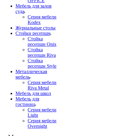
OFFICE
Мебель для залов
суда
Серия мебели
Kodex
Журнальные столы
Стойки ресепшн
Стойка
ресепшн Onix
Стойка
ресепшн Riva
Стойка
ресепшн Style
Металлическая
мебель
Серия мебели
Riva Metal
Мебель для школ
Мебель для
гостиниц
Серия мебели
Light
Серия мебели
Overnight