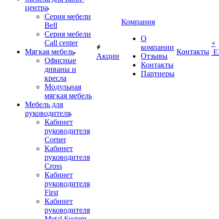
центра
Серия мебели
Компания
Bell
Серия мебели
О
Call center
+
компании
Мягкая мебель
Контакты
Е
Акции
Отзывы
Офисные
Контакты
диваны и
Партнеры
кресла
Модульная
мягкая мебель
Мебель для
руководителя
Кабинет
руководителя
Corner
Кабинет
руководителя
Cross
Кабинет
руководителя
First
Кабинет
руководителя
Metal System