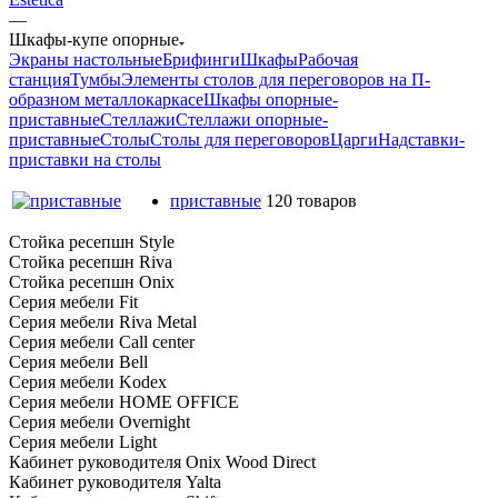
—
Шкафы-купе опорные
Экраны настольные
Брифинги
Шкафы
Рабочая
станция
Тумбы
Элементы столов для переговоров на П-
образном металлокаркасе
Шкафы опорные-
приставные
Стеллажи
Стеллажи опорные-
приставные
Столы
Столы для переговоров
Царги
Надставки-
приставки на столы
приставные
120 товаров
Стойка ресепшн Style
Стойка ресепшн Riva
Стойка ресепшн Onix
Серия мебели Fit
Серия мебели Riva Metal
Серия мебели Call center
Серия мебели Bell
Серия мебели Kodex
Серия мебели HOME OFFICE
Серия мебели Overnight
Серия мебели Light
Кабинет руководителя Onix Wood Direct
Кабинет руководителя Yalta