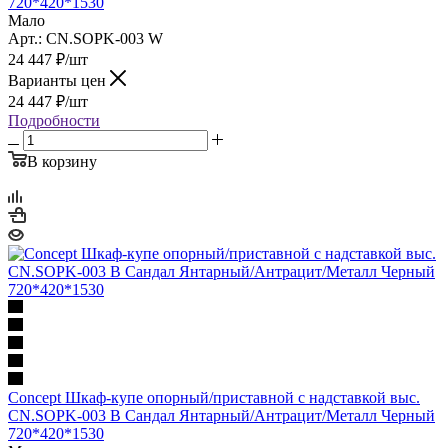
720*420*1530
Мало
Арт.: CN.SOPK-003 W
24 447
₽
/шт
Варианты цен
24 447
₽
/шт
Подробности
В корзину
Concept Шкаф-купе опорный/приставной с надставкой выс.
CN.SOPK-003 B Сандал Янтарный/Антрацит/Металл Черный
720*420*1530