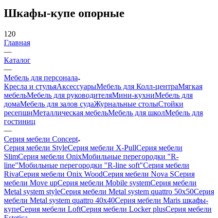
Шкафы-купе опорные
120
Главная
—
Каталог
—
Мебель для персонала
Кресла и стулья
Аксессуары
Мебель для Колл-центра
Мягкая
мебель
Мебель для руководителя
Мини-кухни
Мебель для
дома
Мебель для залов суда
Журнальные столы
Стойки
ресепшн
Металлическая мебель
Мебель для школ
Мебель для
гостиниц
—
Серия мебели Concept
Серия мебели Style
Серия мебели X-Pull
Серия мебели
Slim
Серия мебели Onix
Мобильные перегородки "R-
line"
Мобильные перегородки "R-line soft"
Серия мебели
Riva
Серия мебели Onix Wood
Серия мебели Nova S
Серия
мебели Move up
Серия мебели Mobile system
Серия мебели
Metal system style
Серия мебели Metal system quattro 50x50
Серия
мебели Metal system quattro 40x40
Серия мебели Maris шкафы-
купе
Серия мебели Loft
Серия мебели Locker plus
Серия мебели
Estetica