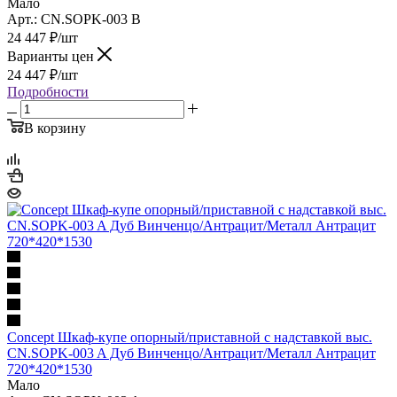
Мало
Арт.: CN.SOPK-003 B
24 447
₽
/шт
Варианты цен
24 447
₽
/шт
Подробности
В корзину
Concept Шкаф-купе опорный/приставной с надставкой выс.
CN.SOPK-003 A Дуб Винченцо/Антрацит/Металл Антрацит
720*420*1530
Мало