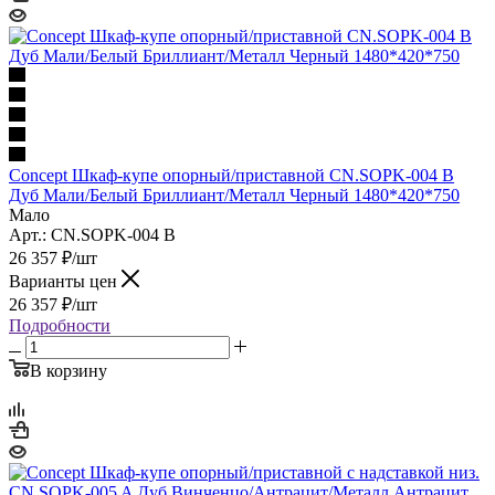
Concept Шкаф-купе опорный/приставной CN.SOPK-004 B
Дуб Мали/Белый Бриллиант/Металл Черный 1480*420*750
Мало
Арт.: CN.SOPK-004 B
26 357
₽
/шт
Варианты цен
26 357
₽
/шт
Подробности
В корзину