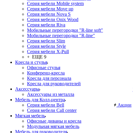
Серия мебели Mobile system
Серия мебели Move up
Серия мебели Nova S
Серия мебели Onix Wood
Серия мебели Riva
Мобильные перегородки "R-line soft"
Мобильные перегородки "R-line"
Серия мебели Slim
Серия мебели Style
Серия мебели X-Pull
+ ЕЩЕ 9
Кресла и стулья
Офисные стулья
Конференц-кресла
Кресла для персонала
Кресла для руководителей
Аксессуары
Аксессуары из металла
Мебель для Колл-центра
Серия мебели Bell
Акции
Серия мебели Call center
Мягкая мебель
Офисные диваны и кресла
Модульная мягкая мебель
Мебель для руководителя