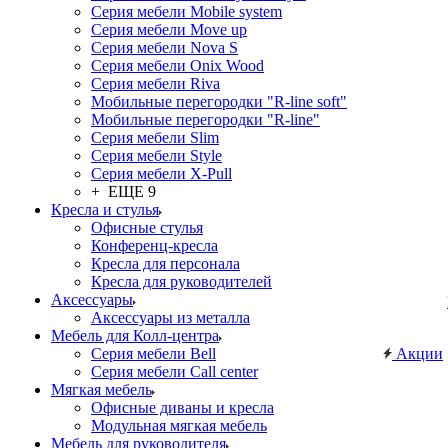
Серия мебели Mobile system
Серия мебели Move up
Серия мебели Nova S
Серия мебели Onix Wood
Серия мебели Riva
Мобильные перегородки "R-line soft"
Мобильные перегородки "R-line"
Серия мебели Slim
Серия мебели Style
Серия мебели X-Pull
+ ЕЩЕ 9
Кресла и стулья
Офисные стулья
Конференц-кресла
Кресла для персонала
Кресла для руководителей
Аксессуары
Аксессуары из металла
Мебель для Колл-центра
Серия мебели Bell
Акции
Серия мебели Call center
Мягкая мебель
Офисные диваны и кресла
Модульная мягкая мебель
Мебель для руководителя