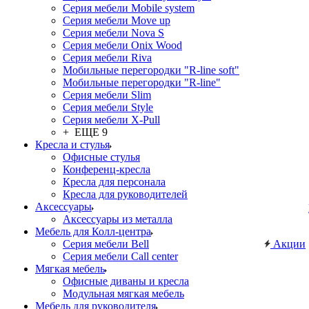
Серия мебели Mobile system
Серия мебели Move up
Серия мебели Nova S
Серия мебели Onix Wood
Серия мебели Riva
Мобильные перегородки "R-line soft"
Мобильные перегородки "R-line"
Серия мебели Slim
Серия мебели Style
Серия мебели X-Pull
+ ЕЩЕ 9
Кресла и стулья
Офисные стулья
Конференц-кресла
Кресла для персонала
Кресла для руководителей
Аксессуары
Аксессуары из металла
Мебель для Колл-центра
Серия мебели Bell
Акции
Серия мебели Call center
Мягкая мебель
Офисные диваны и кресла
Модульная мягкая мебель
Мебель для руководителя