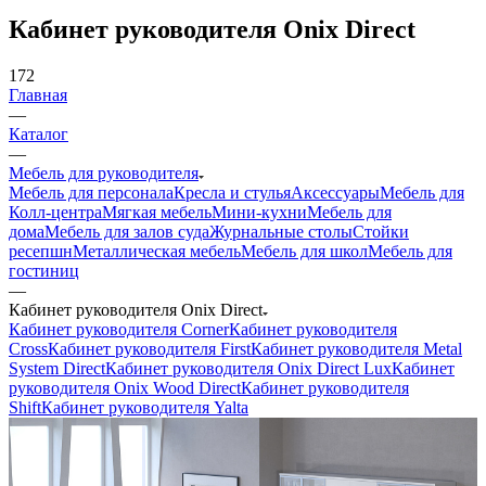
Кабинет руководителя Onix Direct
172
Главная
—
Каталог
—
Мебель для руководителя
Мебель для персонала
Кресла и стулья
Аксессуары
Мебель для
Колл-центра
Мягкая мебель
Мини-кухни
Мебель для
дома
Мебель для залов суда
Журнальные столы
Стойки
ресепшн
Металлическая мебель
Мебель для школ
Мебель для
гостиниц
—
Кабинет руководителя Onix Direct
Кабинет руководителя Corner
Кабинет руководителя
Cross
Кабинет руководителя First
Кабинет руководителя Metal
System Direct
Кабинет руководителя Onix Direct Lux
Кабинет
руководителя Onix Wood Direct
Кабинет руководителя
Shift
Кабинет руководителя Yalta