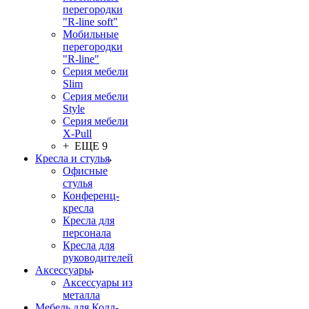
перегородки
"R-line soft"
Мобильные
перегородки
"R-line"
Серия мебели
Slim
Серия мебели
Style
Серия мебели
X-Pull
+ ЕЩЕ 9
Кресла и стулья
Офисные
стулья
Конференц-
кресла
Кресла для
персонала
Кресла для
руководителей
Аксессуары
Аксессуары из
металла
Мебель для Колл-