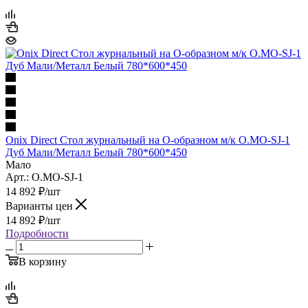
Onix Direct Стол журнальный на О-образном м/к O.MO-SJ-1
Дуб Мали/Металл Белый 780*600*450
Мало
Арт.: O.MO-SJ-1
14 892
₽
/шт
Варианты цен
14 892
₽
/шт
Подробности
В корзину