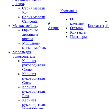
центра
Серия мебели
Компания
Bell
Серия мебели
О
Call center
+
компании
Мягкая мебель
Контакты
Е
Акции
Отзывы
Офисные
Контакты
диваны и
Партнеры
кресла
Модульная
мягкая мебель
Мебель для
руководителя
Кабинет
руководителя
Corner
Кабинет
руководителя
Cross
Кабинет
руководителя
First
Кабинет
руководителя
Metal System