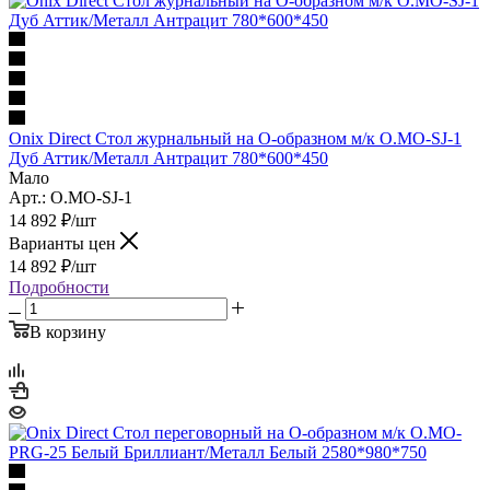
Onix Direct Стол журнальный на О-образном м/к O.MO-SJ-1
Дуб Аттик/Металл Антрацит 780*600*450
Мало
Арт.: O.MO-SJ-1
14 892
₽
/шт
Варианты цен
14 892
₽
/шт
Подробности
В корзину