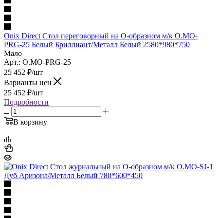
Onix Direct Стол переговорный на О-образном м/к O.MO-
PRG-25 Белый Бриллиант/Металл Белый 2580*980*750
Мало
Арт.: O.MO-PRG-25
25 452
₽
/шт
Варианты цен
25 452
₽
/шт
Подробности
В корзину