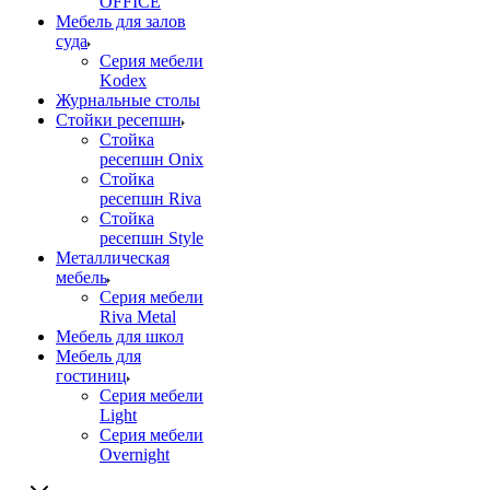
OFFICE
Мебель для залов
суда
Серия мебели
Kodex
Журнальные столы
Стойки ресепшн
Стойка
ресепшн Onix
Стойка
ресепшн Riva
Стойка
ресепшн Style
Металлическая
мебель
Серия мебели
Riva Metal
Мебель для школ
Мебель для
гостиниц
Серия мебели
Light
Серия мебели
Overnight