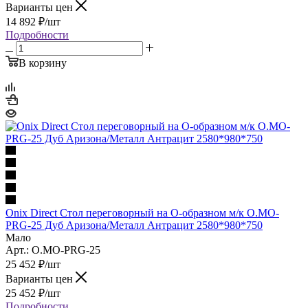
Варианты цен
14 892
₽
/шт
Подробности
В корзину
Onix Direct Стол переговорный на О-образном м/к O.MO-
PRG-25 Дуб Аризона/Металл Антрацит 2580*980*750
Мало
Арт.: O.MO-PRG-25
25 452
₽
/шт
Варианты цен
25 452
₽
/шт
Подробности