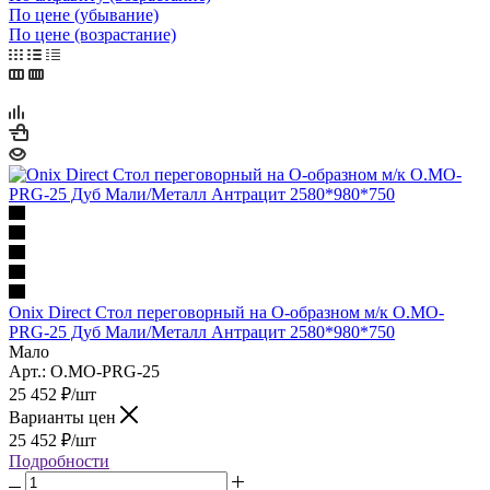
По цене (убывание)
По цене (возрастание)
Onix Direct Стол переговорный на О-образном м/к O.MO-
PRG-25 Дуб Мали/Металл Антрацит 2580*980*750
Мало
Арт.: O.MO-PRG-25
25 452
₽
/шт
Варианты цен
25 452
₽
/шт
Подробности