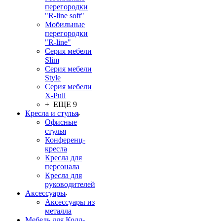
перегородки
"R-line soft"
Мобильные
перегородки
"R-line"
Серия мебели
Slim
Серия мебели
Style
Серия мебели
X-Pull
+ ЕЩЕ 9
Кресла и стулья
Офисные
стулья
Конференц-
кресла
Кресла для
персонала
Кресла для
руководителей
Аксессуары
Аксессуары из
металла
Мебель для Колл-