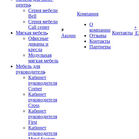
центра
Серия мебели
Компания
Bell
Серия мебели
О
Call center
+
компании
Мягкая мебель
Контакты
Е
Акции
Отзывы
Офисные
Контакты
диваны и
Партнеры
кресла
Модульная
мягкая мебель
Мебель для
руководителя
Кабинет
руководителя
Corner
Кабинет
руководителя
Cross
Кабинет
руководителя
First
Кабинет
руководителя
Metal System