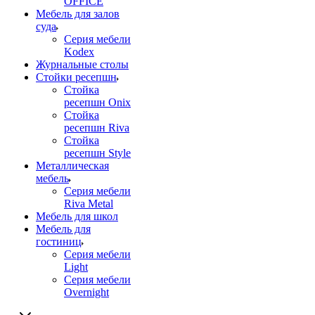
OFFICE
Мебель для залов
суда
Серия мебели
Kodex
Журнальные столы
Стойки ресепшн
Стойка
ресепшн Onix
Стойка
ресепшн Riva
Стойка
ресепшн Style
Металлическая
мебель
Серия мебели
Riva Metal
Мебель для школ
Мебель для
гостиниц
Серия мебели
Light
Серия мебели
Overnight