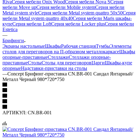
Riva
Серия мебели Onix Wood
Серия мебели Nova S
Серия
мебели Move up
Серия мебели Mobile system
Серия мебели
Metal system style
Серия мебели Metal system quattro 50x50
Серия
мебели Metal system quattro 40x40
Серия мебели Maris шкафы-
купе
Серия мебели Loft
Серия мебели Locker plus
Серия мебели
Estetica
—
Брифинги
Экраны настольные
Шкафы
Рабочая станция
Тумбы
Элементы
столов для переговоров на П-образном металлокаркасе
Шкафы
опорные-приставные
Стеллажи
Стеллажи опорные-
приставные
Столы
Столы для переговоров
Царги
Шкафы-купе
опорные
Надставки-приставки на столы
—
Concept Брифинг-приставка CN.BR-001 Сандал Янтарный/
Металл Черный 980*720*750
АРТИКУЛ:
CN.BR-001