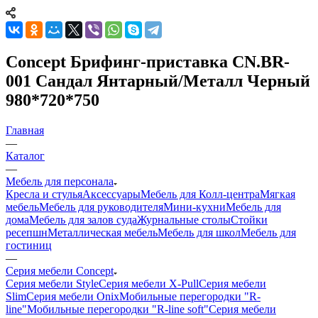
Concept Брифинг-приставка CN.BR-
001 Сандал Янтарный/Металл Черный
980*720*750
Главная
—
Каталог
—
Мебель для персонала
Кресла и стулья
Аксессуары
Мебель для Колл-центра
Мягкая
мебель
Мебель для руководителя
Мини-кухни
Мебель для
дома
Мебель для залов суда
Журнальные столы
Стойки
ресепшн
Металлическая мебель
Мебель для школ
Мебель для
гостиниц
—
Серия мебели Concept
Серия мебели Style
Серия мебели X-Pull
Серия мебели
Slim
Серия мебели Onix
Мобильные перегородки "R-
line"
Мобильные перегородки "R-line soft"
Серия мебели