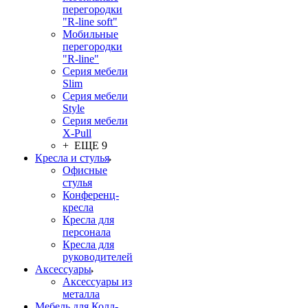
перегородки
"R-line soft"
Мобильные
перегородки
"R-line"
Серия мебели
Slim
Серия мебели
Style
Серия мебели
X-Pull
+ ЕЩЕ 9
Кресла и стулья
Офисные
стулья
Конференц-
кресла
Кресла для
персонала
Кресла для
руководителей
Аксессуары
Аксессуары из
металла
Мебель для Колл-