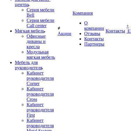
центра
Серия мебели
Компания
Bell
Серия мебели
О
Call center
+
компании
Мягкая мебель
Контакты
Е
Акции
Отзывы
Офисные
Контакты
диваны и
Партнеры
кресла
Модульная
мягкая мебель
Мебель для
руководителя
Кабинет
руководителя
Corner
Кабинет
руководителя
Cross
Кабинет
руководителя
First
Кабинет
руководителя
Metal System