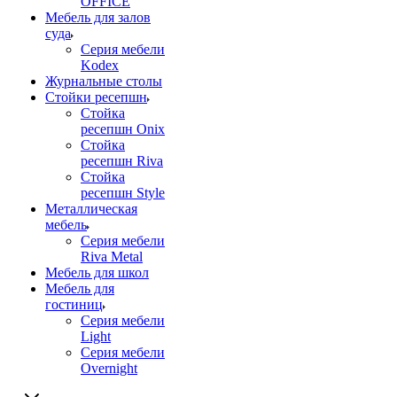
OFFICE
Мебель для залов
суда
Серия мебели
Kodex
Журнальные столы
Стойки ресепшн
Стойка
ресепшн Onix
Стойка
ресепшн Riva
Стойка
ресепшн Style
Металлическая
мебель
Серия мебели
Riva Metal
Мебель для школ
Мебель для
гостиниц
Серия мебели
Light
Серия мебели
Overnight