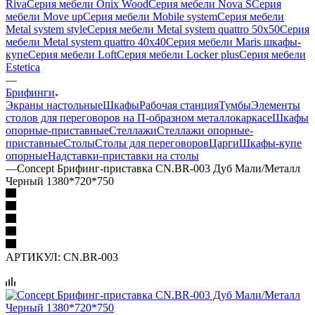
Riva
Серия мебели Onix Wood
Серия мебели Nova S
Серия
мебели Move up
Серия мебели Mobile system
Серия мебели
Metal system style
Серия мебели Metal system quattro 50x50
Серия
мебели Metal system quattro 40x40
Серия мебели Maris шкафы-
купе
Серия мебели Loft
Серия мебели Locker plus
Серия мебели
Estetica
—
Брифинги
Экраны настольные
Шкафы
Рабочая станция
Тумбы
Элементы
столов для переговоров на П-образном металлокаркасе
Шкафы
опорные-приставные
Стеллажи
Стеллажи опорные-
приставные
Столы
Столы для переговоров
Царги
Шкафы-купе
опорные
Надставки-приставки на столы
—
Concept Брифинг-приставка CN.BR-003 Дуб Мали/Металл
Черный 1380*720*750
АРТИКУЛ:
CN.BR-003