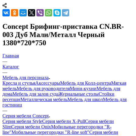
Concept Брифинг-приставка CN.BR-
003 Дуб Мали/Металл Черный
1380*720*750
Главная
—
Каталог
—
Мебель для персонала
Кресла и стулья
Аксессуары
Мебель для Колл-центра
Мягкая
мебель
Мебель для руководителя
Мини-кухни
Мебель для
дома
Мебель для залов суда
Журнальные столы
Стойки
ресепшн
Металлическая мебель
Мебель для школ
Мебель для
гостиниц
—
Серия мебели Concept
Серия мебели Style
Серия мебели X-Pull
Серия мебели
Slim
Серия мебели Onix
Мобильные перегородки "R-
line"
Мобильные перегородки "R-line soft"
Серия мебели