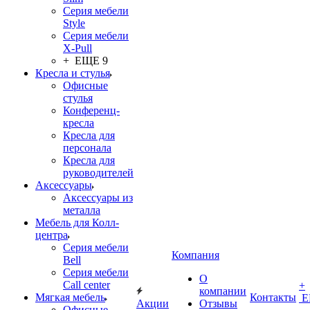
Серия мебели
Style
Серия мебели
X-Pull
+ ЕЩЕ 9
Кресла и стулья
Офисные
стулья
Конференц-
кресла
Кресла для
персонала
Кресла для
руководителей
Аксессуары
Аксессуары из
металла
Мебель для Колл-
центра
Серия мебели
Компания
Bell
Серия мебели
О
Call center
+
компании
Мягкая мебель
Контакты
Е
Акции
Отзывы
Офисные