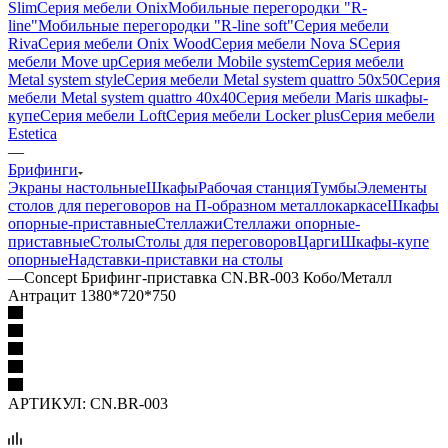
Slim
Серия мебели Onix
Мобильные перегородки "R-
line"
Мобильные перегородки "R-line soft"
Серия мебели
Riva
Серия мебели Onix Wood
Серия мебели Nova S
Серия
мебели Move up
Серия мебели Mobile system
Серия мебели
Metal system style
Серия мебели Metal system quattro 50x50
Серия
мебели Metal system quattro 40x40
Серия мебели Maris шкафы-
купе
Серия мебели Loft
Серия мебели Locker plus
Серия мебели
Estetica
—
Брифинги
Экраны настольные
Шкафы
Рабочая станция
Тумбы
Элементы
столов для переговоров на П-образном металлокаркасе
Шкафы
опорные-приставные
Стеллажи
Стеллажи опорные-
приставные
Столы
Столы для переговоров
Царги
Шкафы-купе
опорные
Надставки-приставки на столы
—
Concept Брифинг-приставка CN.BR-003 Кобо/Металл
Антрацит 1380*720*750
АРТИКУЛ:
CN.BR-003