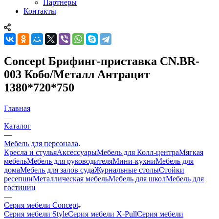
Партнеры
Контакты
Concept Брифинг-приставка CN.BR-
003 Кобо/Металл Антрацит
1380*720*750
Главная
—
Каталог
—
Мебель для персонала
Кресла и стулья
Аксессуары
Мебель для Колл-центра
Мягкая
мебель
Мебель для руководителя
Мини-кухни
Мебель для
дома
Мебель для залов суда
Журнальные столы
Стойки
ресепшн
Металлическая мебель
Мебель для школ
Мебель для
гостиниц
—
Серия мебели Concept
Серия мебели Style
Серия мебели X-Pull
Серия мебели